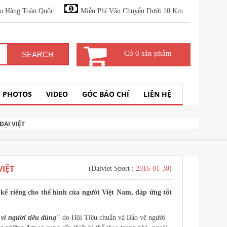
o Hàng Toàn Quốc
Miễn Phí Vận Chuyển Dưới 10 Km
Có 0 sản phẩm
SEARCH
PHOTOS
VIDEO
GÓC BÁO CHÍ
LIÊN HỆ
ĐẠI VIỆT
VIỆT
(Daiviet Sport :
2016-01-30
)
kế riêng cho thể hình của người Việt Nam, đáp ứng tốt
vì người tiêu dùng"
do Hội Tiêu chuẩn và Bảo vệ người