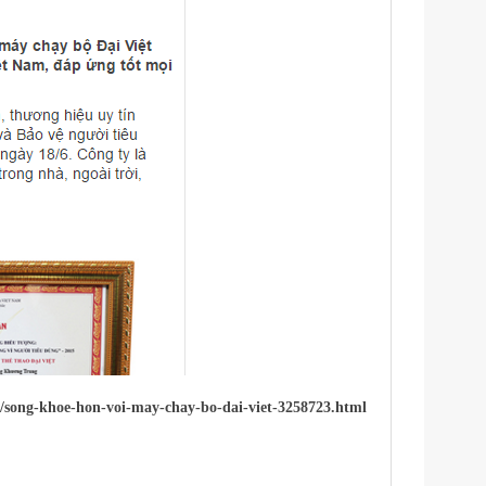
t/song-khoe-hon-voi-may-chay-bo-dai-viet-3258723.html