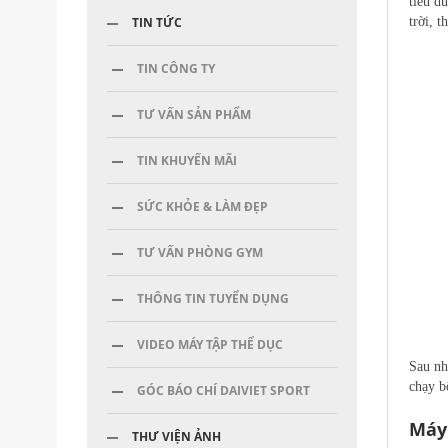
tiêu d
TIN TỨC
trời, 
TIN CÔNG TY
TƯ VẤN SẢN PHẨM
TIN KHUYẾN MÃI
SỨC KHỎE & LÀM ĐẸP
TƯ VẤN PHÒNG GYM
THÔNG TIN TUYỂN DỤNG
VIDEO MÁY TẬP THỂ DỤC
Sau nh
chạy b
GÓC BÁO CHÍ DAIVIET SPORT
Máy 
THƯ VIỆN ẢNH