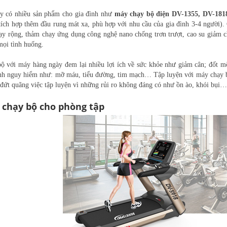
y có nhiều sản phẩm cho gia đình như
máy chạy bộ điện DV-1355, DV-18
tích hợp thêm đầu rung mát xa, phù hợp với nhu cầu của gia đình 3-4 người).
ạy rộng, thảm chạy ứng dụng công nghệ nano chống trơn trượt, cao su giảm 
mọi tình huống.
ộ với máy hàng ngày đem lại nhiều lợi ích về sức khỏe như giảm cân; đốt m
nh nguy hiểm như: mỡ máu, tiểu đường, tim mạch… Tập luyện với máy chạy bộ 
 đứt quãng việc tập luyện vì những rủi ro không đáng có như ồn ào, khói bụi…
 chạy bộ cho phòng tập