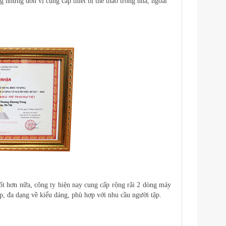
g những đơn vị cung cấp thiết bị thể thao trong nhà, ngoài
ốt hơn nữa, công ty hiện nay cung cấp rộng rãi 2 dòng máy
, đa dạng về kiểu dáng, phù hợp với nhu cầu người tập.