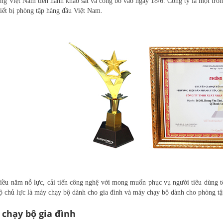
ùng Việt Nam tiến hành khảo sát và công bố vào ngày 18/6. Công ty là một tron
thiết bị phòng tập hàng đầu Việt Nam.
iều năm nỗ lực, cải tiến công nghệ với mong muốn phục vụ người tiêu dùng t
ộ chủ lực là máy chạy bộ dành cho gia đình và máy chạy bộ dành cho phòng tập
chạy bộ gia đình