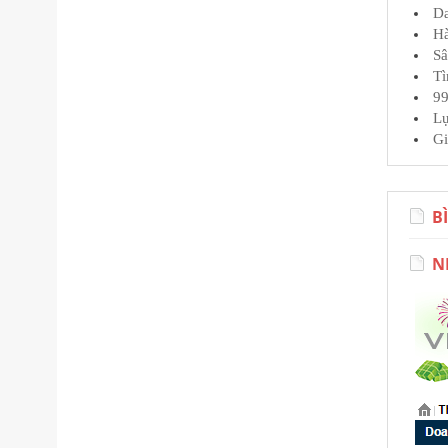
Da
Hà
Sâ
Tì
99
Lự
Gi
B
N