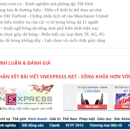
ntri.com.vn - Kinh nghiệm mở phòng tập Thể hình
ng hóa & thương hiệu - Hiểu về thiết bị thể thao tại nhà
n Old Trafford - Chứng nhân lịch sử của Manchester United
m hiểu nhiệm vụ của các vị trí trong bóng đá 11 người
+ thuật ngữ bóng đá tiếng Anh phổ biến nhất hiện nay
a chọn giày đá bóng - Phân biệt các loại đinh TF, AG, FG
ày đá bóng không dây - Lựa chọn và cách chữa giày rộng
ÌNH LUẬN & ĐÁNH GIÁ
HẬN XÉT BÀI VIẾT VNEXPRESS.NET - SỐNG KHỎE HƠN VỚI