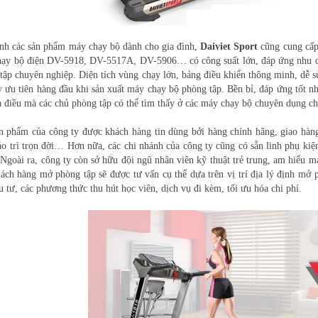
nh các sản phẩm máy chạy bộ dành cho gia đình,
Daiviet Sport
cũng cung cấp
ạy bộ điện DV-5918, DV-5517A, DV-5906… có công suất lớn, đáp ứng nhu cầu 
tập chuyên nghiệp. Diện tích vùng chạy lớn, bảng điều khiển thông minh, dễ sử
y ưu tiên hàng đầu khi sản xuất máy chạy bộ phòng tập. Bền bỉ, đáp ứng tốt nhu
à điều mà các chủ phòng tập có thể tìm thấy ở các máy chạy bộ chuyên dụng c
n phẩm của công ty được khách hàng tin dùng bởi hàng chính hãng, giao hàng
ảo trì trọn đời… Hơn nữa, các chi nhánh của công ty cũng có sẵn linh phụ kiện
Ngoài ra, công ty còn sở hữu đội ngũ nhân viên kỹ thuật trẻ trung, am hiểu má
ách hàng mở phòng tập sẽ được tư vấn cụ thể dựa trên vị trí địa lý định mở ph
u tư, các phương thức thu hút học viên, dịch vụ đi kèm, tối ưu hóa chi phí.