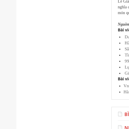
Lễ Giá
nghĩa 
món qu
Nguồn:
Bài v
Da
Hà
Sâ
Tì
99
Lự
Gi
Bài v
Vn
Hà
B
N