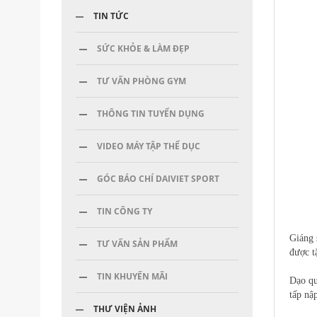
TIN TỨC
SỨC KHỎE & LÀM ĐẸP
TƯ VẤN PHÒNG GYM
THÔNG TIN TUYỂN DỤNG
VIDEO MÁY TẬP THỂ DỤC
GÓC BÁO CHÍ DAIVIET SPORT
TIN CÔNG TY
Giáng 
TƯ VẤN SẢN PHẨM
được t
TIN KHUYẾN MÃI
Dạo qu
tấp nậ
THƯ VIỆN ẢNH