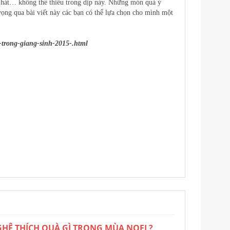
ca hát… không thể thiếu trong dịp này. Những món quà ý
 vọng qua bài viết này các bạn có thể lựa chọn cho mình một
-trong-giang-sinh-2015-.html
HỆ THÍCH QUÀ GÌ TRONG MÙA NOEL?