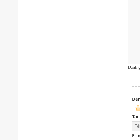
Đánh g
Ðán
Tài
E-m