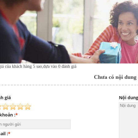
iá của khách hàng 5 sao,dựa vào
0
đánh giá
Chưa có nội dung
h giá
Nội dun
 khoản :
*
ail :
*