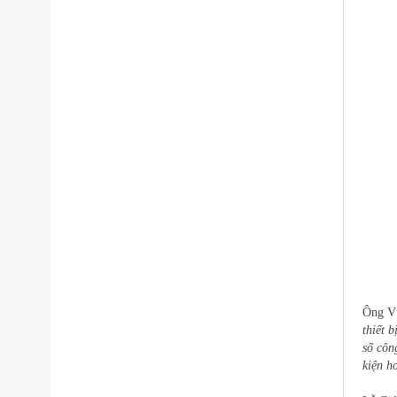
Ông V
thiết 
số côn
kiện h