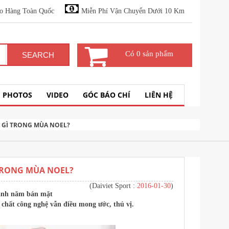
o Hàng Toàn Quốc
Miễn Phí Vận Chuyển Dưới 10 Km
Có 0 sản phẩm
SEARCH
PHOTOS
VIDEO
GÓC BÁO CHÍ
LIÊN HỆ
GÌ TRONG MÙA NOEL?
TRONG MÙA NOEL?
(Daiviet Sport :
2016-01-30
)
Quanh năm bán mặt
hất công nghệ vẫn điều mong ước, thú vị.