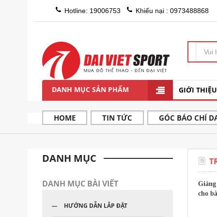
Hotline: 19006753
Khiếu nại : 0973488868
DANH MỤC SẢN PHẨM
GIỚI THIỆU
HOME
TIN TỨC
GÓC BÁO CHÍ DA
DANH MỤC
T
DANH MỤC BÀI VIẾT
Giáng 
cho b
HƯỚNG DẪN LẮP ĐẶT