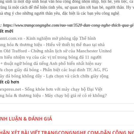
ng sinh là một dịp sinh hoạt văn hóa cộng đồng nhộn nhịp, hội hè, yến tiệc, 
cũng là một cách để thể hiện tình yêu, sự quan tâm tới bạn bè, người thân. Hy
à ưng ý cho những người thân yêu, đặc biệt là các bạn yêu công nghệ.
 https://www.trangcongnghe.com/rao-vat/3520-dan-cong-nghe-thich-qua-gi
iết mới
ntri.com.vn - Kinh nghiệm mở phòng tập Thể hình
ng hóa & thương hiệu - Hiểu về thiết bị thể thao tại nhà
n Old Trafford - Chứng nhân lịch sử của Manchester United
m hiểu nhiệm vụ của các vị trí trong bóng đá 11 người
+ thuật ngữ bóng đá tiếng Anh phổ biến nhất hiện nay
a chọn giày đá bóng - Phân biệt các loại đinh TF, AG, FG
ày đá bóng không dây - Lựa chọn và cách chữa giày rộng
iết cũ hơn
express.net - Sống khỏe hơn với máy chạy bộ Đại Việt
ng hóa & thương hiệu - Máy chạy bộ giá rẻ có rẻ không?
ÌNH LUẬN & ĐÁNH GIÁ
HẬN XÉT BÀI VIẾT TRANGCONGNGHE.COM-DÂN CÔNG NG