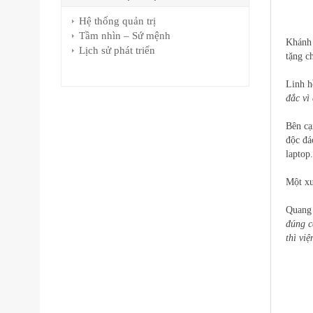
Hệ thống quản trị
Tầm nhìn – Sứ mệnh
Khánh 
Lịch sử phát triển
tặng ch
Linh h
đắc vì
Bên cạ
độc đá
laptop.
Một xu
Quang 
đúng c
thì vi