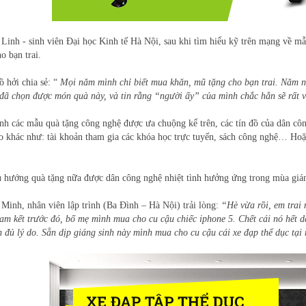
Linh - sinh viên Đại học Kinh tế Hà Nội, sau khi tìm hiểu kỹ trên mạng về m
o bạn trai.
ồ hởi chia sẻ: “
Mọi năm mình chỉ biết mua khăn, mũ tặng cho bạn trai. Năm n
 đã chọn được món quà này, và tin rằng “người ấy” của mình chắc hẳn sẽ rất v
nh các mẫu quà tặng công nghệ được ưa chuộng kể trên, các tín đồ của dân c
o khác như: tài khoản tham gia các khóa học trực tuyến, sách công nghệ… Hoặ
 hướng quà tặng nữa được dân công nghệ nhiệt tình hưởng ứng trong mùa giáng s
Minh, nhân viên lập trình (Ba Đình – Hà Nội) trải lòng:
“Hè vừa rồi, em trai
am kết trước đó, bố mẹ mình mua cho cu cậu chiếc iphone 5. Chết cái nó hết dá
ện đủ lý do. Sẵn dịp giáng sinh này mình mua cho cu cậu cái xe đạp thể dục tại